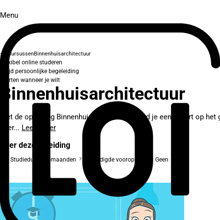
Menu
Cursussen
Binnenhuisarchitectuur
Flexibel online studeren
Altijd persoonlijke begeleiding
Starten wanneer je wilt
Binnenhuisarchitectuur
Met de opleiding Binnenhuisarchitectuur word je een expert op het g
over...
Lees meer
Over deze opleiding
Studieduur: 12 maanden
Benodigde vooropleiding: Geen