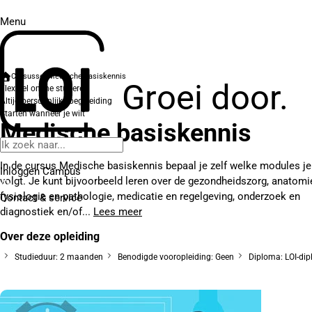
Menu
Cursussen
Medische basiskennis
Groei door.
Flexibel online studeren
Altijd persoonlijke begeleiding
Starten wanneer je wilt
Medische basiskennis
In de cursus Medische basiskennis bepaal je zelf welke modules je
Inloggen Campus
volgt. Je kunt bijvoorbeeld leren over de gezondheidszorg, anatomi
fysiologie en pathologie, medicatie en regelgeving, onderzoek en
Contact
& service
diagnostiek en/of...
Lees meer
Over deze opleiding
Studieduur: 2 maanden
Benodigde vooropleiding: Geen
Diploma: LOI-di