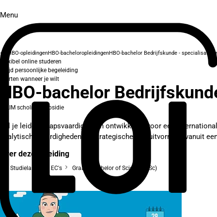
Menu
HBO-opleidingen
HBO-bacheloropleidingen
HBO-bachelor Bedrijfskunde - specialisatie
Flexibel online studeren
Altijd persoonlijke begeleiding
Starten wanneer je wilt
HBO-bachelor Bedrijfskunde
SLIM scholingssubsidie
Wil je leiderschapsvaardigheden ontwikkelen voor een internation
analytische vaardigheden en strategische besluitvorming vanuit een
Over deze opleiding
Studielast: 240 EC's
Graad: Bachelor of Science (BSc)