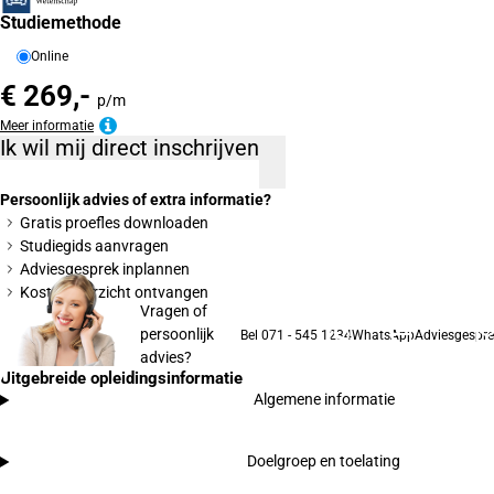
Studiemethode
Online
€ 269,-
p/m
Meer informatie
Ik wil mij direct inschrijven
Persoonlijk advies of extra informatie?
Gratis proefles downloaden
Studiegids aanvragen
Adviesgesprek inplannen
Kostenoverzicht ontvangen
Vragen of
persoonlijk
Bel 071 - 545 1234
WhatsApp
Adviesgespre
advies?
Uitgebreide opleidingsinformatie
Algemene informatie
Doelgroep en toelating