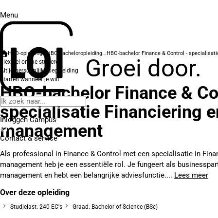
Menu
HBO-opleidingen
HBO-bacheloropleidingen
Groei door.
Flexibel online studeren
Altijd persoonlijke begeleiding
Starten wanneer je wilt
HBO-bachelor Finance & Con
specialisatie Financiering e
Inloggen Campus
management
Contact
& service
Als professional in Finance & Control met een specialisatie in Fina
management heb je een essentiële rol. Je fungeert als businesspar
management en hebt een belangrijke adviesfunctie....
Lees meer
Over deze opleiding
Studielast: 240 EC's
Graad: Bachelor of Science (BSc)