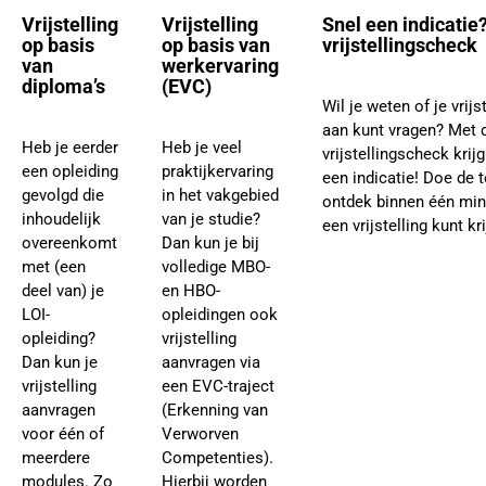
Vrijstelling
Vrijstelling
Snel een indicatie
op basis
op basis van
vrijstellingscheck
van
werkervaring
diploma’s
(EVC)
Wil je weten of je vrijs
aan kunt vragen? Met 
Heb je eerder
Heb je veel
vrijstellingscheck krijg
een opleiding
praktijkervaring
een indicatie! Doe de t
gevolgd die
in het vakgebied
ontdek binnen één minu
inhoudelijk
van je studie?
een vrijstelling kunt kr
overeenkomt
Dan kun je bij
met (een
volledige MBO-
deel van) je
en HBO-
LOI-
opleidingen ook
opleiding?
vrijstelling
Dan kun je
aanvragen via
vrijstelling
een EVC-traject
aanvragen
(Erkenning van
voor één of
Verworven
meerdere
Competenties).
modules. Zo
Hierbij worden