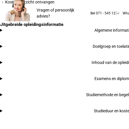
Kostenoverzicht ontvangen
Vragen of persoonlijk
Bel 071 - 545 1234
Wha
advies?
Uitgebreide opleidingsinformatie
Algemene informat
Doelgroep en toelat
Inhoud van de opleid
Examens en diplo
Studiemethode en begel
Studieduur en kost