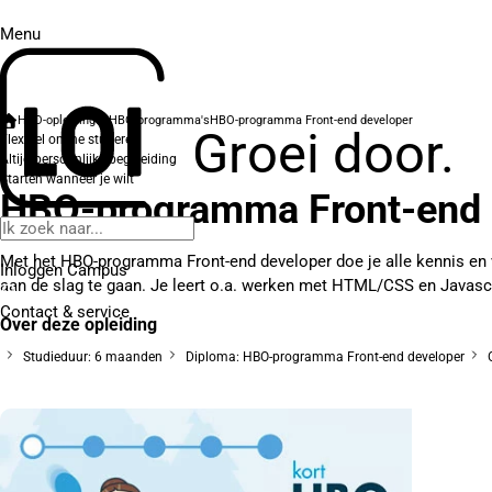
Menu
HBO-opleidingen
HBO-programma's
HBO-programma Front-end developer
Groei door.
Flexibel online studeren
Altijd persoonlijke begeleiding
Starten wanneer je wilt
HBO-programma Front-end 
Met het HBO-programma Front-end developer doe je alle kennis en 
Inloggen Campus
aan de slag te gaan. Je leert o.a. werken met HTML/CSS en Javascri
Contact
& service
Over deze opleiding
Studieduur: 6 maanden
Diploma: HBO-programma Front-end developer
O