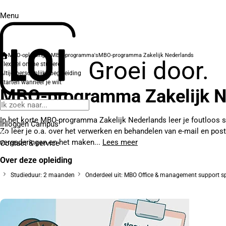
Menu
MBO-opleidingen
MBO-programma's
MBO-programma Zakelijk Nederlands
Groei door.
Flexibel online studeren
Altijd persoonlijke begeleiding
Starten wanneer je wilt
MBO-programma Zakelijk N
In het korte MBO-programma Zakelijk Nederlands leer je foutloos s
Inloggen Campus
Zo leer je o.a. over het verwerken en behandelen van e-mail en post,
vergaderingen en het maken...
Lees meer
Contact
& service
Over deze opleiding
Studieduur: 2 maanden
Onderdeel uit: MBO Office & management support sp