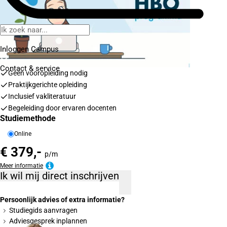
Inloggen Campus
Contact
& service
Geen vooropleiding nodig
Praktijkgerichte opleiding
Inclusief vakliteratuur
Begeleiding door ervaren docenten
Studiemethode
Online
€ 379,-
p/m
Meer informatie
Ik wil mij direct inschrijven
Persoonlijk advies of extra informatie?
Studiegids aanvragen
Adviesgesprek inplannen