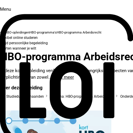
Menu
HBO-opleidingen
HBO-programma's
HBO-programma Arbeidsrecht
Flexibel online studeren
Altijd persoonlijke begeleiding
Starten wanneer je wilt
HBO-programma Arbeidsre
In deze korte opleiding verdiep je je in de belangrijkste aspecten 
verplichtingen van zowel...
Lees meer
Over deze opleiding
Studieduur: 2 maanden
Diploma: HBO-programma Arbeidsrecht
Onderdee