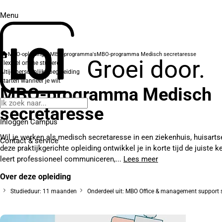
Menu
MBO-opleidingen
MBO-programma's
MBO-programma Medisch secretaresse
Groei door.
Flexibel online studeren
Altijd persoonlijke begeleiding
Starten wanneer je wilt
MBO-programma Medisch
secretaresse
Inloggen Campus
Wil je werken als medisch secretaresse in een ziekenhuis, huisartse
Contact
& service
deze praktijkgerichte opleiding ontwikkel je in korte tijd de juiste 
leert professioneel communiceren,...
Lees meer
Over deze opleiding
Studieduur: 11 maanden
Onderdeel uit: MBO Office & management support s