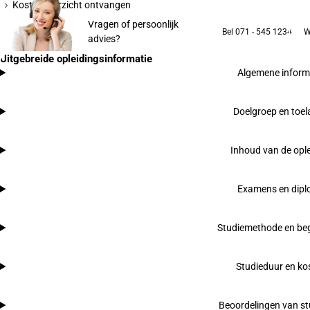
Kostenoverzicht ontvangen
Vragen of persoonlijk
Bel 071 - 545 1234
W
advies?
Uitgebreide opleidingsinformatie
Algemene inform
Doelgroep en toel
Inhoud van de opl
Examens en dip
Studiemethode en beg
Studieduur en ko
Beoordelingen van s