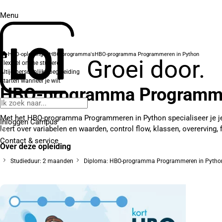
Menu
HBO-opleidingen
HBO-programma's
HBO-programma Programmeren in Python
Groei door.
Flexibel online studeren
Altijd persoonlijke begeleiding
Starten wanneer je wilt
HBO-programma Programme
Met het HBO-programma Programmeren in Python specialiseer je jez
Inloggen Campus
leert over variabelen en waarden, control flow, klassen, overerving, f
Contact
& service
Over deze opleiding
Studieduur: 2 maanden
Diploma: HBO-programma Programmeren in Pytho