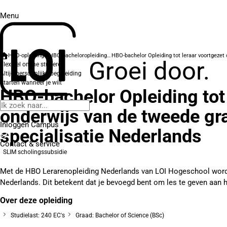
Menu
HBO-opleidingen
HBO-bacheloropleidingen
Groei door.
Flexibel online studeren
Altijd persoonlijke begeleiding
Starten wanneer je wilt
HBO-bachelor Opleiding tot 
onderwijs van de tweede gra
Inloggen Campus
specialisatie Nederlands
Contact
& service
SLIM scholingssubsidie
Met de HBO Lerarenopleiding Nederlands van LOI Hogeschool word
Nederlands. Dit betekent dat je bevoegd bent om les te geven aan 
Over deze opleiding
Studielast: 240 EC's
Graad: Bachelor of Science (BSc)