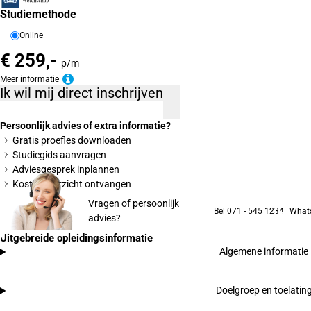
Studiemethode
Online
€ 259,-
p/m
Meer informatie
Ik wil mij direct inschrijven
Persoonlijk advies of extra informatie?
Gratis proefles downloaden
Studiegids aanvragen
Adviesgesprek inplannen
Kostenoverzicht ontvangen
Vragen of persoonlijk
Bel 071 - 545 1234
What
advies?
Uitgebreide opleidingsinformatie
Algemene informatie
Doelgroep en toelatin