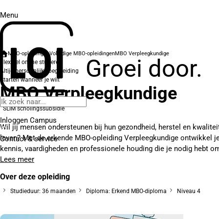
Menu
MBO-opleidingen
Volledige MBO-opleidingen
MBO Verpleegkundige
Groei door.
Flexibel online studeren
Altijd persoonlijke begeleiding
Starten wanneer je wilt
MBO Verpleegkundige
SLIM scholingssubsidie
Inloggen Campus
Wil jij mensen ondersteunen bij hun gezondheid, herstel en kwalitei
leven? Met de erkende MBO-opleiding Verpleegkundige ontwikkel j
Contact
& service
kennis, vaardigheden en professionele houding die je nodig hebt om
Lees meer
Over deze opleiding
Studieduur: 36 maanden
Diploma: Erkend MBO-diploma
Niveau 4