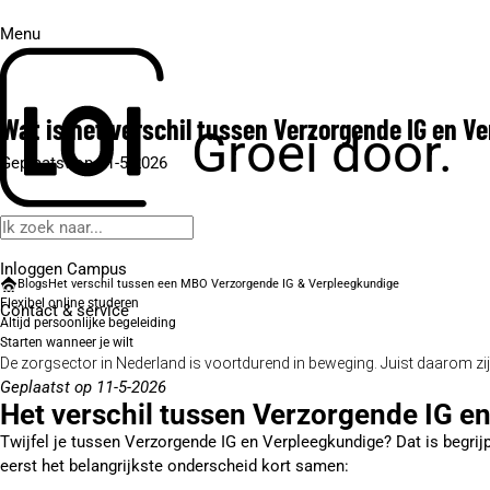
Menu
Wat is het verschil tussen Verzorgende IG en V
Groei door.
Geplaatst op 11-5-2026
Inloggen Campus
Blogs
Het verschil tussen een MBO Verzorgende IG & Verpleegkundige
Flexibel online studeren
Contact
& service
Altijd persoonlijke begeleiding
Starten wanneer je wilt
De zorgsector in Nederland is voortdurend in beweging. Juist daarom zi
Geplaatst op 11-5-2026
Het verschil tussen Verzorgende IG e
Twijfel je tussen Verzorgende IG en Verpleegkundige? Dat is begrijpe
eerst het belangrijkste onderscheid kort samen: