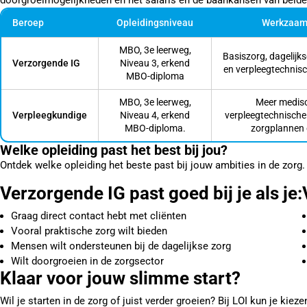
doorgroeimogelijkheden en het salaris en de baankansen van beide 
Beroep
Opleidingsniveau
Werkzaam
MBO, 3e leerweg,
Basiszorg, dagelijk
Verzorgende IG
Niveau 3, erkend
en verpleegtechnis
MBO-diploma
MBO, 3e leerweg,
Meer medisc
Verpleegkundige
Niveau 4, erkend
verpleegtechnische
MBO-diploma.
zorgplannen 
Welke opleiding past het best bij jou?
Ontdek welke opleiding het beste past bij jouw ambities in de zorg.
Verzorgende IG past goed bij je als je:
Graag direct contact hebt met cliënten
Vooral praktische zorg wilt bieden
Mensen wilt ondersteunen bij de dagelijkse zorg
Wilt doorgroeien in de zorgsector
Klaar voor jouw slimme start?
Wil je starten in de zorg of juist verder groeien? Bij LOI kun je kiez