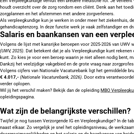
Een Verpleegkundige vervult een bredere medische rol. Je verleent 
houdt overzicht over de zorg rondom een cliënt. Denk aan het toedi
zorgplannen en het afstemmen met andere zorgverleners.
Als verpleegkundige kun je werken in onder meer het ziekenhuis, de
gehandicaptenzorg. In deze functie werk je vaak zelfstandiger en d
Salaris en baankansen van een verpl
Volgens de lijst met kansrijke beroepen voor 2025-2026 van UWV 
(UWV, 2025)
. Dat betekent dat je als Verpleegkundige kunt rekenen
kunt. Zo kies je voor een beroep waarin je niet alleen nodig bent, 
Dankzij het veelzijdige vakgebied en de grote vraag naar zorgprofe
Volgens cijfers van Nationale Vacaturebank ligt het gemiddelde b
€ 4.017,-
(Nationale Vacaturebank, 2026)
. Door extra verantwoordel
verder oplopen.
Wil jij het verschil maken? Bekijk dan de opleiding
MBO Verpleegku
opleidingspagina.
Wat zijn de belangrijkste verschillen?
Twijfel je nog tussen Verzorgende IG en Verpleegkundige? In de tabel
naast elkaar. Zo vergelijk je snel het opleidingsniveau, de werkzaa