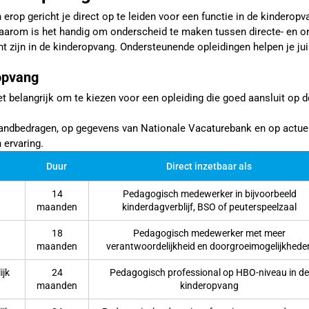
 erop gericht je direct op te leiden voor een functie in de kinderopv
Daarom is het handig om onderscheid te maken tussen directe- en on
t zijn in de kinderopvang. Ondersteunende opleidingen helpen je juis
ropvang
t belangrijk om te kiezen voor een opleiding die goed aansluit op de
.
aandbedragen, op gegevens van Nationale Vacaturebank en op actue
 ervaring.
Duur
Direct inzetbaar als
14
Pedagogisch medewerker in bijvoorbeeld
maanden
kinderdagverblijf, BSO of peuterspeelzaal
18
Pedagogisch medewerker met meer
maanden
verantwoordelijkheid en doorgroeimogelijkhede
ijk
24
Pedagogisch professional op HBO-niveau in de
maanden
kinderopvang