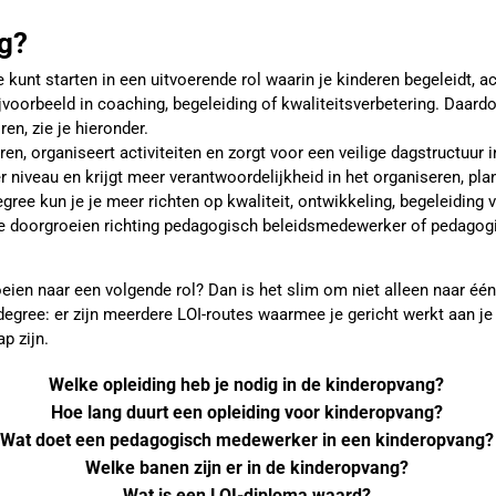
ng?
unt starten in een uitvoerende rol waarin je kinderen begeleidt, acti
jvoorbeeld in coaching, begeleiding of kwaliteitsverbetering. Daard
en, zie je hieronder.
ren, organiseert activiteiten en zorgt voor een veilige dagstructuur 
r niveau en krijgt meer verantwoordelijkheid in het organiseren, 
ree kun je je meer richten op kwaliteit, ontwikkeling, begeleiding 
 je doorgroeien richting pedagogisch beleidsmedewerker of pedago
eien naar een volgende rol? Dan is het slim om niet alleen naar één 
 degree: er zijn meerdere LOI-routes waarmee je gericht werkt aan j
p zijn.
Welke opleiding heb je nodig in de kinderopvang?
Hoe lang duurt een opleiding voor kinderopvang?
Wat doet een pedagogisch medewerker in een kinderopvang?
Welke banen zijn er in de kinderopvang?
Wat is een LOI-diploma waard?