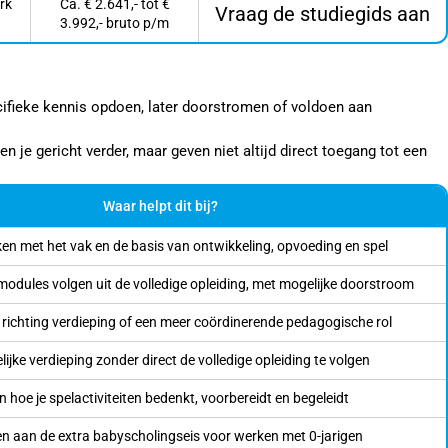
rk
Ca. € 2.641,- tot €
Vraag de studiegids aan
3.992,- bruto p/m
pecifieke kennis opdoen, later doorstromen of voldoen aan
 je gericht verder, maar geven niet altijd direct toegang tot een
Waar helpt dit bij?
n met het vak en de basis van ontwikkeling, opvoeding en spel
modules volgen uit de volledige opleiding, met mogelijke doorstroom
 richting verdieping of een meer coördinerende pedagogische rol
ijke verdieping zonder direct de volledige opleiding te volgen
n hoe je spelactiviteiten bedenkt, voorbereidt en begeleidt
n aan de extra babyscholingseis voor werken met 0-jarigen