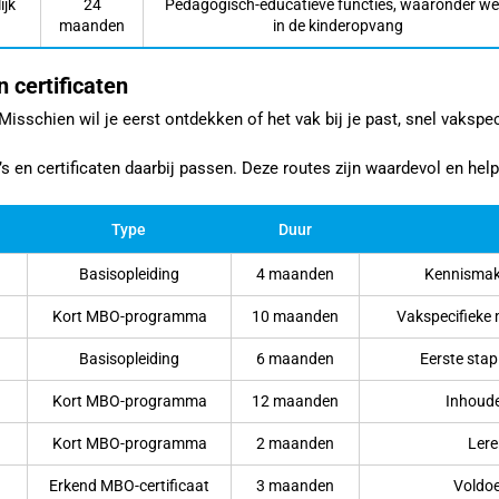
ijk
24
Pedagogisch-educatieve functies, waaronder we
maanden
in de kinderopvang
 certificaten
. Misschien wil je eerst ontdekken of het vak bij je past, snel vaks
en certificaten daarbij passen. Deze routes zijn waardevol en helpen
Type
Duur
Basisopleiding
4 maanden
Kennismake
Kort MBO-programma
10 maanden
Vakspecifieke 
Basisopleiding
6 maanden
Eerste stap
Kort MBO-programma
12 maanden
Inhoudel
Kort MBO-programma
2 maanden
Lere
Erkend MBO-certificaat
3 maanden
Voldoe