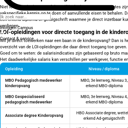
Niet iedere opleiding streeft hetzelfde doel na. Sommige routes zijn
vakspecifieke kennis op te doen of aanvullende eisen te behalen. 
een erkend diploma of getuigschrift waarmee je direct inzetbaar kun
verdiepen.
Inloggen Campus
LOI-opleidingen voor directe toegang in de kinde
Contact
& service
Wil je direct toewerken naar een baan in de kinderopvang? Dan is he
overzicht van de LOI-opleidingen die daar direct toegang toe geven
Goed om te weten: de salarisindicaties zijn gebaseerd op bruto m
Het daadwerkelijke salaris kan verschillen per werkgever, functie en
Opleiding
Niveau / diploma
MBO Pedagogisch medewerker
MBO, 3e leerweg, Niveau 3,
kinderopvang
erkend MBO-diploma
MBO Gespecialiseerd
MBO, 3e leerweg, Niveau 4,
pedagogisch medewerker
erkend MBO-diploma
HBO Associate degree, wettel
Associate degree Kinderopvang
erkend Ad-getuigschrift