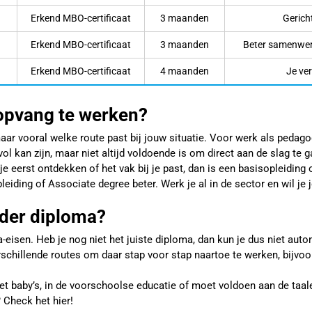
Erkend MBO-certificaat
3 maanden
Gerich
Erkend MBO-certificaat
3 maanden
Beter samenwerk
Erkend MBO-certificaat
4 maanden
Je ve
ropvang te werken?
 maar vooral welke route past bij jouw situatie. Voor werk als pedago
 kan zijn, maar niet altijd voldoende is om direct aan de slag te g
l je eerst ontdekken of het vak bij je past, dan is een basisopleidin
ding of Associate degree beter. Werk je al in de sector en wil je je
nder diploma?
isen. Heb je nog niet het juiste diploma, dan kun je dus niet autom
erschillende routes om daar stap voor stap naartoe te werken, bijvoor
et baby’s, in de voorschoolse educatie of moet voldoen aan de taalei
 Check het hier!