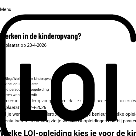
Menu
Werken in de kinderopvang?
Geplaatst op 23-4-2026
Blogs
Werken in de kinderopvang
Flexibel online studeren
Altijd persoonlijke begeleiding
Starten wanneer je wilt
Werken in de kinderopvang betekent dat je kinderen begeleidt in hun ontwi
Geplaatst op 23-4-2026
Wil je werken in de kinderopvang? Dan ben je benieuwd welke opleidin
specialiseren. In dit blog zie je welke LOI-opleidingen daarbij pass
Welke LOI-opleiding kies je voor de k