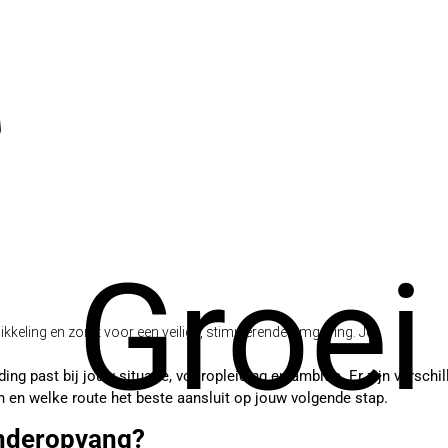
Groei
kkeling en zorgt voor een veilige, stimulerende omgeving. Je...
g past bij jouw situatie, vooropleiding en ambitie. Er zijn verschil
en en welke route het beste aansluit op jouw volgende stap.
inderopvang?