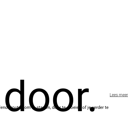
 door.
Lees meer
lende routes om te starten, door te groeien of je verder te