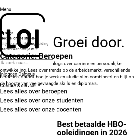
Menu
Blogs
Groei door.
Flexibel online studeren
Altijd persoonlijke begeleiding
Starten wanneer je wilt
Categorie: Beroepen
Hier vind je verschillende blogs over carrière en persoonlijke
ontwikkeling. Lees over trends op de arbeidsmarkt, verschillende
Inloggen Campus
beroepen, ontdek hoe je werk en studie slim combineert en blijf op
de hoogte van veelgevraagde skills en diploma’s.
Contact
& service
Lees alles over beroepen
Lees alles over onze studenten
Lees alles over onze docenten
Best betaalde HBO-
opleidingen in 2026