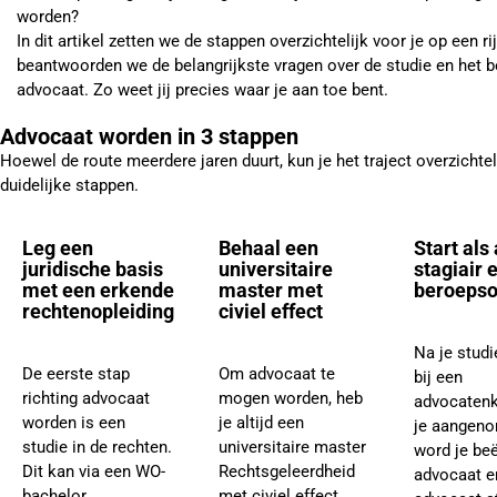
worden?
In dit artikel zetten we de stappen overzichtelijk voor je op een ri
beantwoorden we de belangrijkste vragen over de studie en het 
advocaat. Zo weet jij precies waar je aan toe bent.
Advocaat worden in 3 stappen
Hoewel de route meerdere jaren duurt, kun je het traject overzichtel
duidelijke stappen.
Leg een
Behaal een
Start als
juridische basis
universitaire
stagiair 
met een erkende
master met
beroepso
rechtenopleiding
civiel effect
Na je studie
De eerste stap
Om advocaat te
bij een
richting advocaat
mogen worden, heb
advocatenk
worden is een
je altijd een
je aangen
studie in de rechten.
universitaire master
word je beë
Dit kan via een WO-
Rechtsgeleerdheid
advocaat en
bachelor
met civiel effect