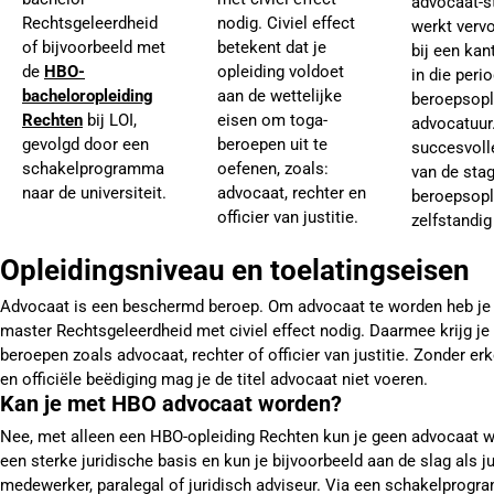
advocaat-st
Rechtsgeleerdheid
nodig. Civiel effect
werkt vervo
of bijvoorbeeld met
betekent dat je
bij een kan
de
HBO-
opleiding voldoet
in die peri
bacheloropleiding
aan de wettelijke
beroepsopl
Rechten
bij LOI,
eisen om toga-
advocatuur
gevolgd door een
beroepen uit te
succesvoll
schakelprogramma
oefenen, zoals:
van de sta
naar de universiteit.
advocaat, rechter en
beroepsopl
officier van justitie.
zelfstandig
Opleidingsniveau en toelatingseisen
Advocaat is een beschermd beroep. Om advocaat te worden heb je e
master Rechtsgeleerdheid met civiel effect nodig. Daarmee krijg je
beroepen zoals advocaat, rechter of officier van justitie. Zonder e
en officiële beëdiging mag je de titel advocaat niet voeren.
Kan je met HBO advocaat worden?
Nee, met alleen een HBO-opleiding Rechten kun je geen advocaat w
een sterke juridische basis en kun je bijvoorbeeld aan de slag als j
medewerker, paralegal of juridisch adviseur. Via een schakelprogr