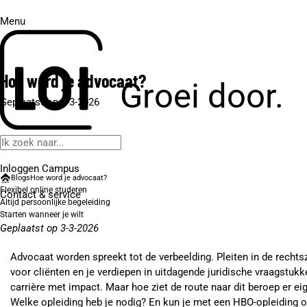
Menu
Hoe word je advocaat?
Groei door.
Geplaatst op 3-3-2026
Inloggen Campus
Blogs
Hoe word je advocaat?
Flexibel online studeren
Contact
& service
Altijd persoonlijke begeleiding
Starten wanneer je wilt
Geplaatst op 3-3-2026
Advocaat worden spreekt tot de verbeelding. Pleiten in de recht
voor cliënten en je verdiepen in uitdagende juridische vraagstukke
carrière met impact. Maar hoe ziet de route naar dit beroep er eig
Welke opleiding heb je nodig? En kun je met een HBO-opleiding 