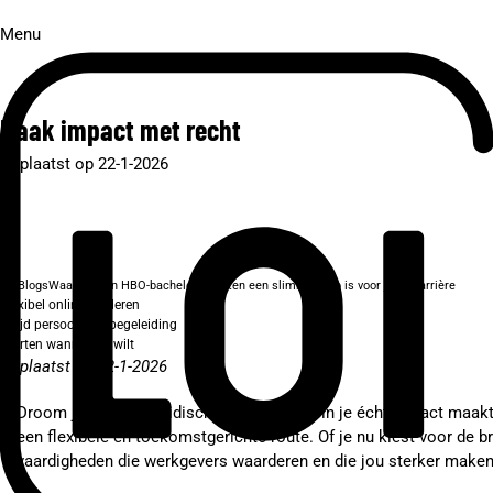
Menu
Maak impact met recht
Geplaatst op 22-1-2026
Blogs
Waarom een HBO-bachelor Rechten een slimme stap is voor jouw carrière
Flexibel online studeren
Altijd persoonlijke begeleiding
Starten wanneer je wilt
Geplaatst op 22-1-2026
Droom je van een juridische carrière waarin je écht impact maakt
een flexibele en toekomstgerichte route. Of je nu kiest voor de br
vaardigheden die werkgevers waarderen en die jou sterker maken 