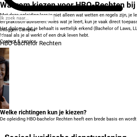
Waarom kiezen voor HBO-Rechten bij
Met deze opleiding leer je niet alleen wat wetten en regels zijn, je
en praktisch adviseren. Alles wat je leert, kun je vaak direct toepas
Het diploma dat je behaalt is wettelijk erkend (Bachelor of Laws, L
Inloggen Campus
Ideaal als je al werkt of een druk leven hebt.
Contact
& service
HBO-bachelor Rechten
Welke richtingen kun je kiezen?
De opleiding HBO-bachelor Rechten heeft een brede basis en wordt i