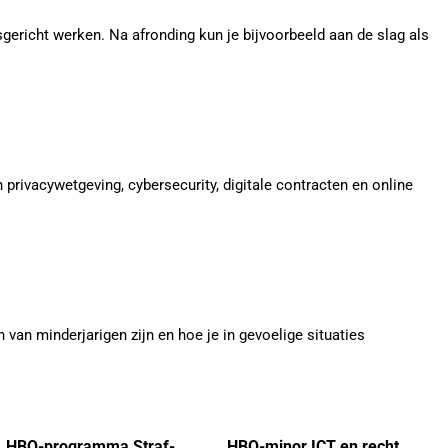
ericht werken. Na afronding kun je bijvoorbeeld aan de slag als
n privacywetgeving, cybersecurity, digitale contracten en online
n van minderjarigen zijn en hoe je in gevoelige situaties
HBO-programma Straf-
HBO-minor ICT en recht