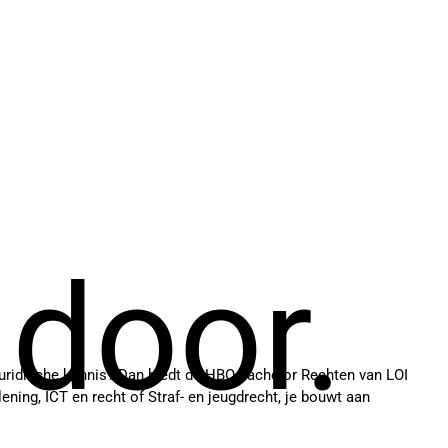
 door.
 juridische kennis? Dan biedt de HBO-bachelor Rechten van LOI
lening, ICT en recht of Straf- en jeugdrecht, je bouwt aan