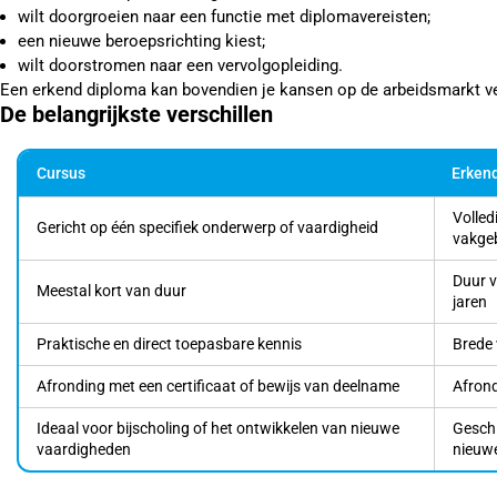
wilt doorgroeien naar een functie met diplomavereisten;
een nieuwe beroepsrichting kiest;
wilt doorstromen naar een vervolgopleiding.
Een erkend diploma kan bovendien je kansen op de arbeidsmarkt ve
De belangrijkste verschillen
Cursus
Erkend
Volled
Gericht op één specifiek onderwerp of vaardigheid
vakge
Duur v
Meestal kort van duur
jaren
Praktische en direct toepasbare kennis
Brede 
Afronding met een certificaat of bewijs van deelname
Afrond
Ideaal voor bijscholing of het ontwikkelen van nieuwe
Geschi
vaardigheden
nieuwe