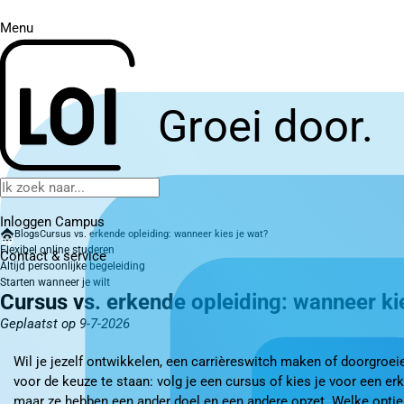
Menu
Groei door.
Inloggen Campus
Blogs
Cursus vs. erkende opleiding: wanneer kies je wat?
Flexibel online studeren
Contact
& service
Altijd persoonlijke begeleiding
Starten wanneer je wilt
Cursus vs. erkende opleiding: wanneer ki
Geplaatst op 9-7-2026
Wil je jezelf ontwikkelen, een carrièreswitch maken of doorgroeie
voor de keuze te staan: volg je een cursus of kies je voor een er
maar ze hebben een ander doel en een andere opzet. Welke optie he