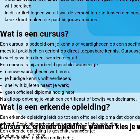
wilt bereiken.
In dit artikel leggen we uit wat de verschillen zijn tussen een cu
keuze kunt maken die past bij jouw ambities.
Wat is een cursus?
Een cursus is bedoeld om je kennis of vaardigheden op een specifie
meestal praktisch en gericht op direct toepasbare kennis. Cursusse
in veel gevallen direct worden gestart.
Een cursus is bijvoorbeeld geschikt wanneer je:
nieuwe vaardigheden wilt leren;
je huidige kennis wilt verdiepen;
snel wilt bijleren naast je werk;
geen officieel diploma nodig hebt.
Na afloop ontvang je vaak een certificaat of bewijs van deelname.
Wat is een erkende opleiding?
Een erkende opleiding leidt op tot een officieel diploma dat door d
Cursus vs. erkende opleiding: wanneer kies je 
erkend. Denk bijvoorbeeld aan een mbo- of hbo-opleiding.
Een erkende opleiding is geschikt wanneer je:
Geplaatst op 9-7-2026
een officieel diploma nodig hebt;