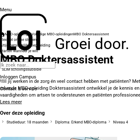
Menu
MBO-opleidingen
Volledige MBO-opleidingen
MBO Doktersassistent
Groei door.
Flexibel online studeren
Altijd persoonlijke begeleiding
Starten wanneer je wilt
MBO Doktersassistent
SLIM scholingssubsidie
Inloggen Campus
Wil jij werken in de zorg én veel contact hebben met patiënten? Me
erkende MBO-opleiding Doktersassistent ontwikkel je de kennis en
Contact
& service
vaardigheden om artsen te ondersteunen en patiënten professioneel
Lees meer
Over deze opleiding
Studieduur: 18 maanden
Diploma: Erkend MBO-diploma
Niveau 4