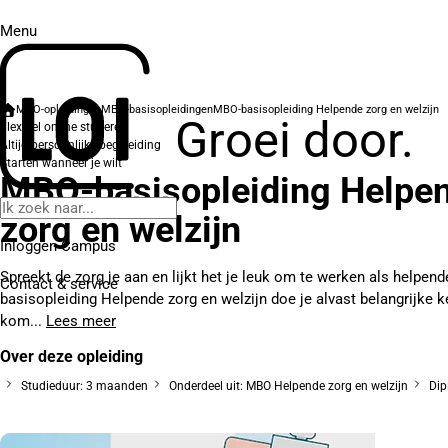
Menu
MBO-opleidingen
MBO-basisopleidingen
MBO-basisopleiding Helpende zorg en welzijn
Groei door.
Flexibel online studeren
Altijd persoonlijke begeleiding
Starten wanneer je wilt
MBO-basisopleiding Helpe
zorg en welzijn
Inloggen Campus
Spreekt de zorg je aan en lijkt het je leuk om te werken als helpen
Contact
& service
basisopleiding Helpende zorg en welzijn doe je alvast belangrijke 
kom...
Lees meer
Over deze opleiding
Studieduur: 3 maanden
Onderdeel uit: MBO Helpende zorg en welzijn
Dip