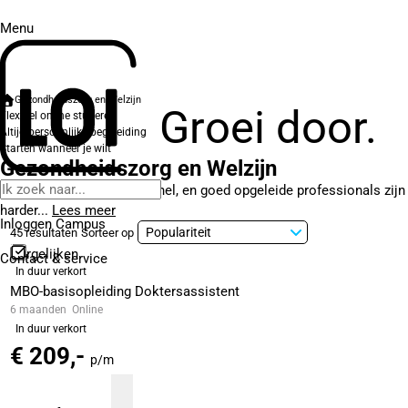
Menu
Gezondheidszorg en Welzijn
Groei door.
Flexibel online studeren
Altijd persoonlijke begeleiding
Starten wanneer je wilt
Gezondheidszorg en Welzijn
De zorg verandert razendsnel, en goed opgeleide professionals zijn
harder...
Lees meer
Inloggen Campus
45 resultaten
Sorteer op
Vergelijken
Contact
& service
In duur verkort
MBO-basisopleiding Doktersassistent
6 maanden
Online
In duur verkort
€ 209,-
p/m