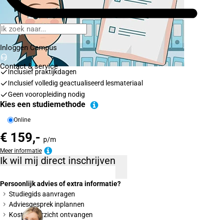
Inloggen Campus
Contact
& service
Inclusief praktijkdagen
Inclusief volledig geactualiseerd lesmateriaal
Geen vooropleiding nodig
Kies een studiemethode
Online
€ 159,-
p/m
Meer informatie
Ik wil mij direct inschrijven
Persoonlijk advies of extra informatie?
Studiegids aanvragen
Adviesgesprek inplannen
Kostenoverzicht ontvangen