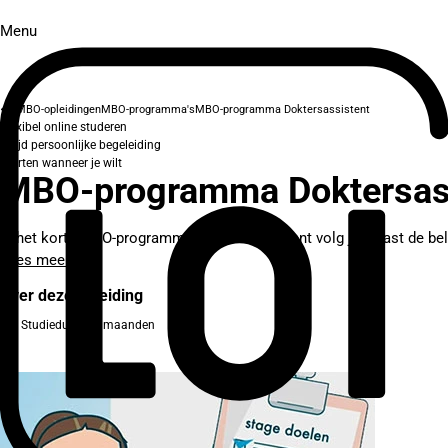
Menu
MBO-opleidingen
MBO-programma's
MBO-programma Doktersassistent
Flexibel online studeren
Altijd persoonlijke begeleiding
Starten wanneer je wilt
MBO-programma Doktersas
In het korte MBO-programma Doktersassistent volg je alvast de bela
Lees meer
Over deze opleiding
Studieduur: 17 maanden