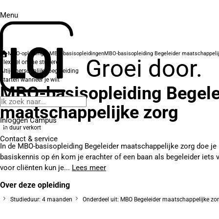
Menu
MBO-opleidingen
MBO-basisopleidingen
MBO-basisopleiding Begeleider maatschappelij
Groei door.
Flexibel online studeren
Altijd persoonlijke begeleiding
Starten wanneer je wilt
MBO-basisopleiding Begele
maatschappelijke zorg
Inloggen Campus
In duur verkort
Contact
& service
In de MBO-basisopleiding Begeleider maatschappelijke zorg doe je 
basiskennis op én kom je erachter of een baan als begeleider iets v
voor cliënten kun je...
Lees meer
Over deze opleiding
Studieduur: 4 maanden
Onderdeel uit: MBO Begeleider maatschappelijke zo