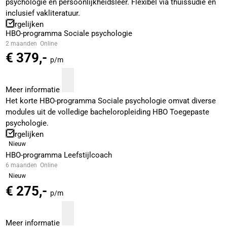
psychologie en persoonlijkheidsleer. Flexibel via thuissudie en
inclusief vakliteratuur.
Vergelijken
HBO-programma Sociale psychologie
2 maanden
Online
€ 379,-
p/m
Meer informatie
Het korte HBO-programma Sociale psychologie omvat diverse
modules uit de volledige bacheloropleiding HBO Toegepaste
psychologie.
Vergelijken
Nieuw
HBO-programma Leefstijlcoach
6 maanden
Online
Nieuw
€ 275,-
p/m
Meer informatie