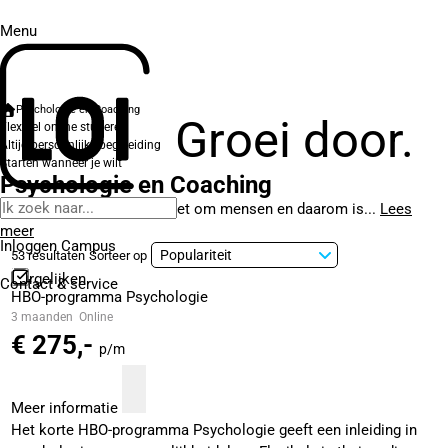
Menu
Psychologie en Coaching
Groei door.
Flexibel online studeren
Altijd persoonlijke begeleiding
Starten wanneer je wilt
Psychologie en Coaching
In elke organisatie draait het om mensen en daarom is...
Lees
meer
Inloggen Campus
53 resultaten
Sorteer op
Vergelijken
Contact
& service
HBO-programma Psychologie
3 maanden
Online
€ 275,-
p/m
Meer informatie
Het korte HBO-programma Psychologie geeft een inleiding in