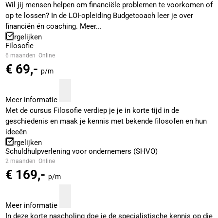
Wil jij mensen helpen om financiële problemen te voorkomen of
op te lossen? In de LOI-opleiding Budgetcoach leer je over
financiën én coaching. Meer...
Vergelijken
Filosofie
6 maanden
Online
€ 69,-
p/m
Meer informatie
Met de cursus Filosofie verdiep je je in korte tijd in de
geschiedenis en maak je kennis met bekende filosofen en hun
ideeën
Vergelijken
Schuldhulpverlening voor ondernemers (SHVO)
2 maanden
Online
€ 169,-
p/m
Meer informatie
In deze korte nascholing doe je de specialistische kennis op die