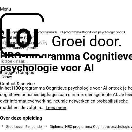
Menu
HBO-opleidingen
HBO-programma's
HBO-programma Cognitieve psychologie voor AI
Groei door.
Flexibel online studeren
Altijd persoonlijke begeleiding
Starten wanneer je wilt
HBO-programma Cognitiev
psychologie voor AI
Inloggen Campus
Nieuw
Contact
& service
In het HBO-programma Cognitieve psychologie voor AI ontdek je h
cognitieve principes bijdragen aan slimme, mensgerichte AI. Je leer
over informatieverwerking, neurale netwerken en probabilistische
modellen. Je volgt in...
Lees meer
Over deze opleiding
Studieduur: 2 maanden
Diploma: HBO-programma Cognitieve psychologie v