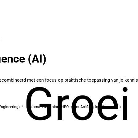
gence (AI)
, gecombineerd met een focus op praktische toepassing van je kennis.
Groei
Engineering)
Diploma: HBO-minor HBO-minor Artificial Intelligence (AI)