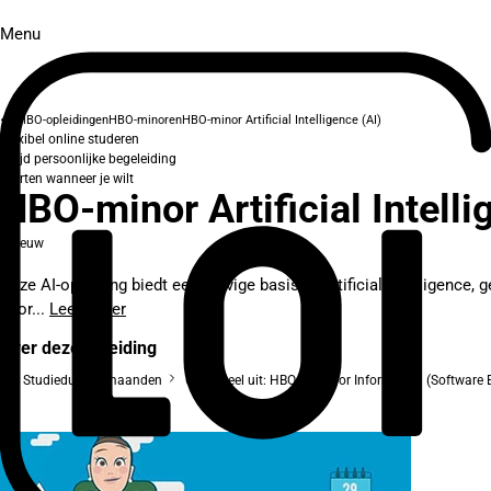
Menu
HBO-opleidingen
HBO-minoren
HBO-minor Artificial Intelligence (AI)
Flexibel online studeren
Altijd persoonlijke begeleiding
Starten wanneer je wilt
HBO-minor Artificial Intelli
Nieuw
Deze AI-opleiding biedt een stevige basis in Artificial Intelligence
voor...
Lees meer
Over deze opleiding
Studieduur: 8 maanden
Onderdeel uit: HBO-bachelor Informatica (Software 