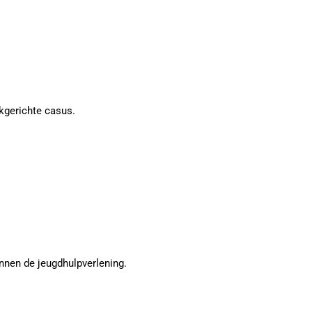
kgerichte casus.
nen de jeugdhulpverlening.