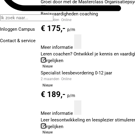
Groei door met de Masterclass Organisatiepsych
Vergelijken
Basisvaardigheden coaching
4 maanden
Online
€ 175,-
Inloggen Campus
p/m
Contact
& service
Meer informatie
Leren coachen? Ontwikkel je kennis en vaardig
Vergelijken
Nieuw
Specialist leesbevordering 0-12 jaar
2 maanden
Online
Nieuw
€ 189,-
p/m
Meer informatie
Leer leesontwikkeling en leesplezier stimuleren
Vergelijken
Nieuw