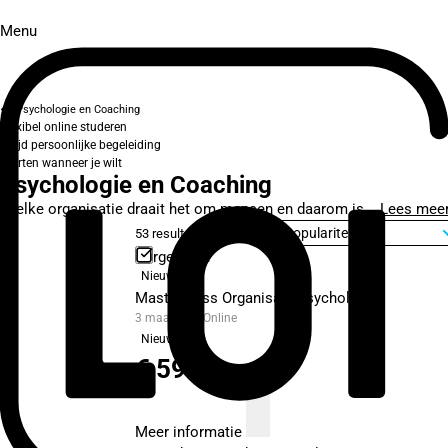
Menu
Psychologie en Coaching
Flexibel online studeren
Altijd persoonlijke begeleiding
Starten wanneer je wilt
Psychologie en Coaching
In elke organisatie draait het om mensen en daarom is...
Lees mee
53 resultaten
Sorteer op
Vergelijken
Nieuw
Masterclass Organisatiepsychologie
3 maanden
Online
Nieuw
€ 599,-
p/m
Meer informatie