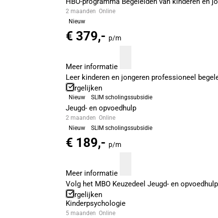
HBO-programma Begeleiden van kinderen en j
2 maanden
Online
Nieuw
€ 379,-
p/m
Meer informatie
Leer kinderen en jongeren professioneel begel
Vergelijken
Nieuw
SLIM scholingssubsidie
Jeugd- en opvoedhulp
2 maanden
Online
Nieuw
SLIM scholingssubsidie
€ 189,-
p/m
Meer informatie
Volg het MBO Keuzedeel Jeugd- en opvoedhulp
Vergelijken
Kinderpsychologie
5 maanden
Online