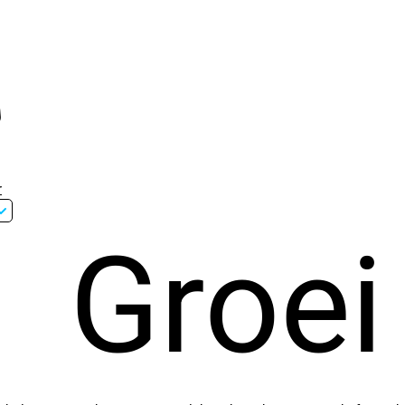
r
Groei