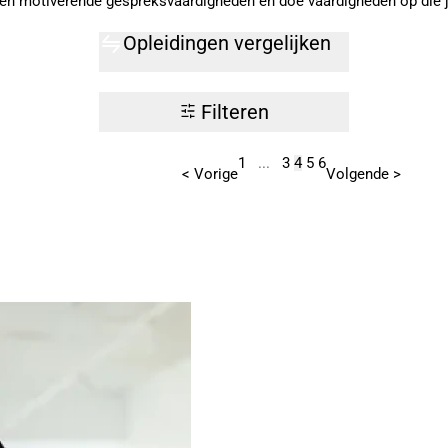
 motiverende gespreksvaardigheden en doe vaardigheden op die je 
Opleidingen vergelijken
Filteren
1
...
3
4
5
6
< Vorige
Volgende >