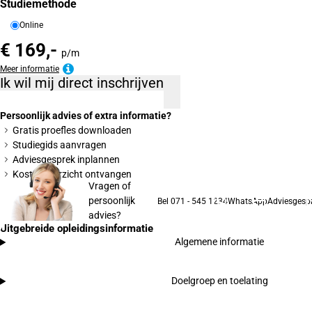
Studiemethode
Online
€ 169,-
p/m
Meer informatie
Ik wil mij direct inschrijven
Persoonlijk advies of extra informatie?
Gratis proefles downloaden
Studiegids aanvragen
Adviesgesprek inplannen
Kostenoverzicht ontvangen
Vragen of
persoonlijk
Bel 071 - 545 1234
WhatsApp
Adviesgesp
advies?
Uitgebreide opleidingsinformatie
Algemene informatie
Doelgroep en toelating