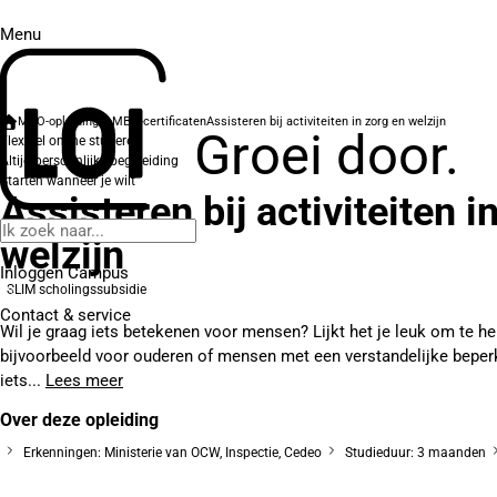
Menu
MBO-opleidingen
MBO-certificaten
Assisteren bij activiteiten in zorg en welzijn
Groei door.
Flexibel online studeren
Altijd persoonlijke begeleiding
Starten wanneer je wilt
Assisteren bij activiteiten i
welzijn
Inloggen Campus
SLIM scholingssubsidie
Contact
& service
Wil je graag iets betekenen voor mensen? Lijkt het je leuk om te help
bijvoorbeeld voor ouderen of mensen met een verstandelijke beper
iets...
Lees meer
Over deze opleiding
Erkenningen: Ministerie van OCW, Inspectie, Cedeo
Studieduur: 3 maanden