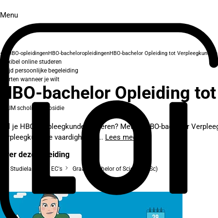
Menu
HBO-opleidingen
HBO-bacheloropleidingen
HBO-bachelor Opleiding tot Verpleegkundig
Flexibel online studeren
Altijd persoonlijke begeleiding
Starten wanneer je wilt
HBO-bachelor Opleiding to
SLIM scholingssubsidie
Wil je HBO Verpleegkunde studeren? Met de HBO-bachelor Verpleegk
verpleegkundige vaardigheden...
Lees meer
Over deze opleiding
Studielast: 240 EC's
Graad: Bachelor of Science (BSc)