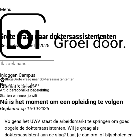
Menu
Grote vraag naar dokters­assistententen
Groei door.
Geplaatst op 15-10-2025
Inloggen Campus
Blogs
Grote vraag naar dokters­assistententen
Flexibel online studeren
Contact
& service
Altijd persoonlijke begeleiding
Starten wanneer je wilt
Nú is het moment om een opleiding te volgen
Geplaatst op 15-10-2025
Volgens het UWV staat de arbeidsmarkt te springen om goed
opgeleide doktersassistenten. Wil je graag als
doktersassistent aan de slag? Laat je dan om- of bijscholen en