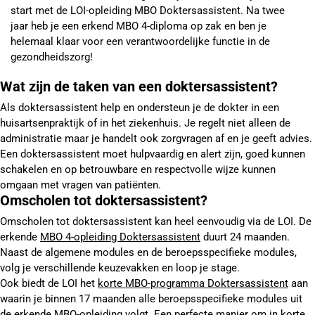
start met de LOI-opleiding MBO Doktersassistent. Na twee
jaar heb je een erkend MBO 4-diploma op zak en ben je
helemaal klaar voor een verantwoordelijke functie in de
gezondheidszorg!
Wat zijn de taken van een doktersassistent?
Als doktersassistent help en ondersteun je de dokter in een
huisartsenpraktijk of in het ziekenhuis. Je regelt niet alleen de
administratie maar je handelt ook zorgvragen af en je geeft advies.
Een doktersassistent moet hulpvaardig en alert zijn, goed kunnen
schakelen en op betrouwbare en respectvolle wijze kunnen
omgaan met vragen van patiënten.
Omscholen tot doktersassistent?
Omscholen tot doktersassistent kan heel eenvoudig via de LOI. De
erkende
MBO 4-opleiding Doktersassistent
duurt 24 maanden.
Naast de algemene modules en de beroepsspecifieke modules,
volg je verschillende keuzevakken en loop je stage.
Ook biedt de LOI het
korte MBO-programma Doktersassistent
aan
waarin je binnen 17 maanden alle beroepsspecifieke modules uit
de erkende MBO-opleiding volgt. Een perfecte manier om in korte