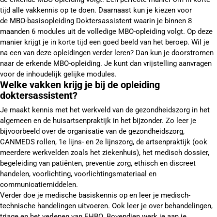
tijd alle vakkennis op te doen. Daarnaast kun je kiezen voor
de
MBO-basisopleiding Doktersassistent
waarin je binnen 8
maanden 6 modules uit de volledige MBO-opleiding volgt. Op deze
manier krijgt je in korte tijd een goed beeld van het beroep. Wil je
na een van deze opleidingen verder leren? Dan kun je doorstromen
naar de erkende MBO-opleiding. Je kunt dan vrijstelling aanvragen
voor de inhoudelijk gelijke modules.
Welke vakken krijg je bij de opleiding
doktersassistent?
Je maakt kennis met het werkveld van de gezondheidszorg in het
algemeen en de huisartsenpraktijk in het bijzonder. Zo leer je
bijvoorbeeld over de organisatie van de gezondheidszorg,
CANMEDS rollen, 1e lijns- en 2e lijnszorg, de artsenpraktijk (ook
meerdere werkvelden zoals het ziekenhuis), het medisch dossier,
begeleiding van patiënten, preventie zorg, ethisch en discreet
handelen, voorlichting, voorlichtingsmateriaal en
communicatiemiddelen.
Verder doe je medische basiskennis op en leer je medisch-
technische handelingen uitvoeren. Ook leer je over behandelingen,
triage en het verlenen van EHBO. Bovendien werk je aan je