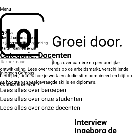
Menu
Blogs
Groei door.
Flexibel online studeren
Altijd persoonlijke begeleiding
Starten wanneer je wilt
Categorie: Docenten
Hier vind je verschillende blogs over carrière en persoonlijke
ontwikkeling. Lees over trends op de arbeidsmarkt, verschillende
Inloggen Campus
beroepen, ontdek hoe je werk en studie slim combineert en blijf op
de hoogte van veelgevraagde skills en diploma’s.
Contact
& service
Lees alles over beroepen
Lees alles over onze studenten
Lees alles over onze docenten
Interview
Ingeborg de