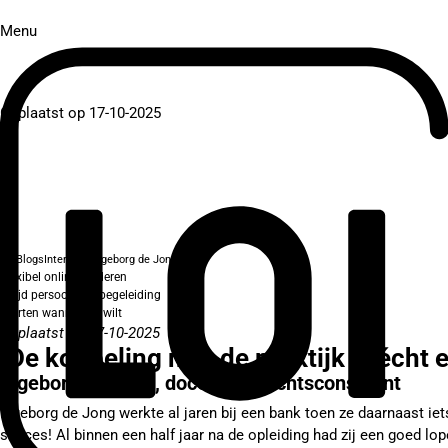
Menu
Geplaatst op 17-10-2025
Blogs
Interview Ingeborg de Jong
Flexibel online studeren
Altijd persoonlijke begeleiding
Starten wanneer je wilt
Geplaatst op 17-10-2025
"De koppeling met de praktijk is écht 
Ingeborg de Jong, docent Gewichtsconsulent
Ingeborg de Jong werkte al jaren bij een bank toen ze daarnaast ie
succes! Al binnen een half jaar na de opleiding had zij een goed lo