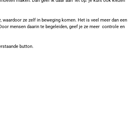
 moeten maken. Dan geef ik daar aan ‘let op: je kunt ook kiezen
or, waardoor ze zelf in beweging komen. Het is veel meer dan een
Door mensen daarin te begeleiden, geef je ze meer controle en
erstaande button.