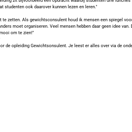
eiding zit bijvoorbeeld een opdracht waarbij studenten drie lunches
odat studenten ook daarover kunnen lezen en leren."
cht te zetten. Als gewichtsconsulent houd ik mensen een spiegel vo
n anders moet organiseren. Veel mensen hebben daar geen idee van. 
 mooi om te zien!"
?
or de opleiding Gewichtsonsulent. Je leest er alles over via de ond