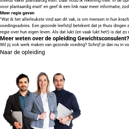
steeds vaker plantaardig eten. Daar houd ik rekening mee. In de opl
voor plantaardig eiwit’ en geef ik een link naar meer informatie, z
Meer regie geven
"Wat ik het allerleukste vind aan dit vak, is om mensen in hun kra
voedingsadvies. Een gezonde leefstijl betekent dat je thuis dinge
regie over hun eigen leven. Als dat lukt (en vaak lukt het!) is dat zo
Meer weten over de opleiding Gewichtsconsulent
Wil jij ook werk maken van gezonde voeding? Schrijf je dan nu in vo
Naar de opleiding