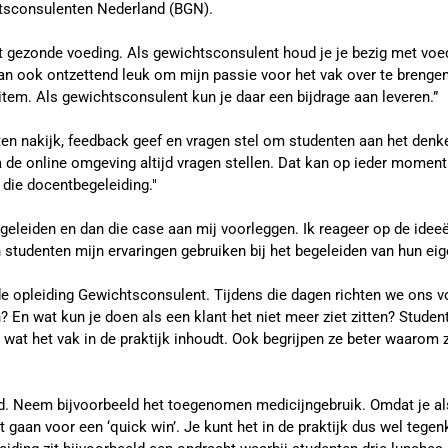
htsconsulenten Nederland (BGN).
 met gezonde voeding. Als gewichtsconsulent houd je je bezig met vo
dan ook ontzettend leuk om mijn passie voor het vak over te brenge
item. Als gewichtsconsulent kun je daar een bijdrage aan leveren.”
ten nakijk, feedback geef en vragen stel om studenten aan het denke
de online omgeving altijd vragen stellen. Dat kan op ieder moment
 die docentbegeleiding."
eleiden en dan die case aan mij voorleggen. Ik reageer op de ideeë
n studenten mijn ervaringen gebruiken bij het begeleiden van hun eig
 de opleiding Gewichtsconsulent. Tijdens die dagen richten we ons
En wat kun je doen als een klant het niet meer ziet zitten? Studente
 wat het vak in de praktijk inhoudt. Ook begrijpen ze beter waarom 
goed. Neem bijvoorbeeld het toegenomen medicijngebruik. Omdat je a
t gaan voor een ‘quick win’. Je kunt het in de praktijk dus wel tege