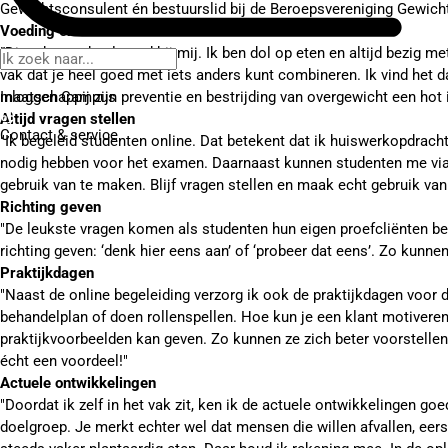
Gewichtsconsulent én bestuurslid bij de Beroepsvereniging Gewic
Voeding én mensen
”Dit vak past heel goed bij mij. Ik ben dol op eten en altijd bezig
vak dat je heel goed met iets anders kunt combineren. Ik vind het 
Inloggen Campus
maatschappij zijn preventie en bestrijding van overgewicht een hot 
Altijd vragen stellen
Contact
& service
"Ik begeleid studenten online. Dat betekent dat ik huiswerkopdrach
nodig hebben voor het examen. Daarnaast kunnen studenten me via 
gebruik van te maken. Blijf vragen stellen en maak echt gebruik van
Richting geven
"De leukste vragen komen als studenten hun eigen proefcliënten beg
richting geven: ‘denk hier eens aan’ of ‘probeer dat eens’. Zo kunne
Praktijkdagen
"Naast de online begeleiding verzorg ik ook de praktijkdagen voor
behandelplan of doen rollenspellen. Hoe kun je een klant motiveren? 
praktijkvoorbeelden kan geven. Zo kunnen ze zich beter voorstellen
écht een voordeel!"
Actuele ontwikkelingen
"Doordat ik zelf in het vak zit, ken ik de actuele ontwikkelingen 
doelgroep. Je merkt echter wel dat mensen die willen afvallen, eers