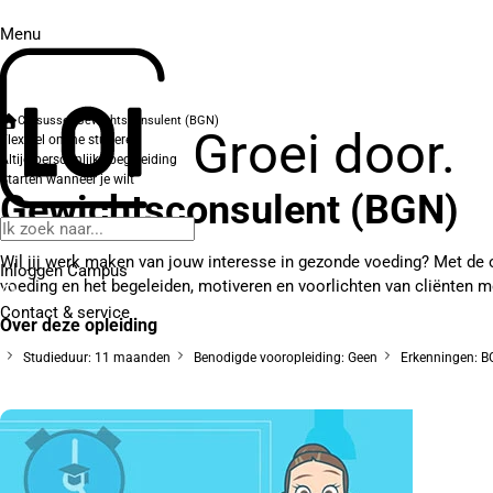
Menu
Cursussen
Gewichtsconsulent (BGN)
Groei door.
Flexibel online studeren
Altijd persoonlijke begeleiding
Starten wanneer je wilt
Gewichtsconsulent (BGN)
Wil jij werk maken van jouw interesse in gezonde voeding? Met de 
Inloggen Campus
voeding en het begeleiden, motiveren en voorlichten van cliënten 
Contact
& service
Over deze opleiding
Studieduur: 11 maanden
Benodigde vooropleiding: Geen
Erkenningen: 