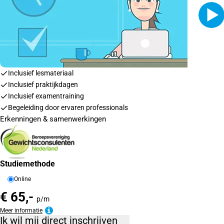
Inclusief lesmateriaal
Inclusief praktijkdagen
Inclusief examentraining
Begeleiding door ervaren professionals
Erkenningen & samenwerkingen
Studiemethode
Online
€ 65,-
p/m
Meer informatie
Ik wil mij direct inschrijven