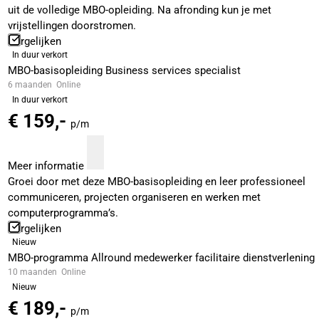
uit de volledige MBO-opleiding. Na afronding kun je met
vrijstellingen doorstromen.
Vergelijken
In duur verkort
MBO-basisopleiding Business services specialist
6 maanden
Online
In duur verkort
€ 159,-
p/m
Meer informatie
Groei door met deze MBO-basisopleiding en leer professioneel
communiceren, projecten organiseren en werken met
computerprogramma’s.
Vergelijken
Nieuw
MBO-programma Allround medewerker facilitaire dienstverlening
10 maanden
Online
Nieuw
€ 189,-
p/m