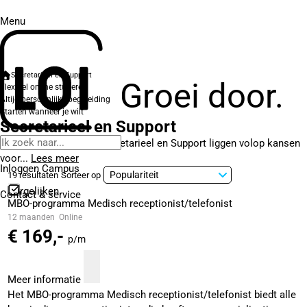
Menu
Secretarieel en Support
Groei door.
Flexibel online studeren
Altijd persoonlijke begeleiding
Starten wanneer je wilt
Secretarieel en Support
Binnen het vakgebied Secretarieel en Support liggen volop kansen
voor...
Lees meer
Inloggen Campus
19 resultaten
Sorteer op
Vergelijken
Contact
& service
MBO-programma Medisch receptionist/telefonist
12 maanden
Online
€ 169,-
p/m
Meer informatie
Het MBO-programma Medisch receptionist/telefonist biedt alle