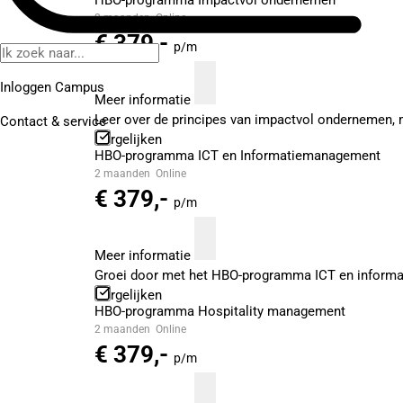
HBO-programma Impactvol ondernemen
2 maanden
Online
€ 379,-
p/m
Inloggen Campus
Meer informatie
Leer over de principes van impactvol ondernemen, 
Contact
& service
Vergelijken
HBO-programma ICT en Informatiemanagement
2 maanden
Online
€ 379,-
p/m
Meer informatie
Groei door met het HBO-programma ICT en informat
Vergelijken
HBO-programma Hospitality management
2 maanden
Online
€ 379,-
p/m