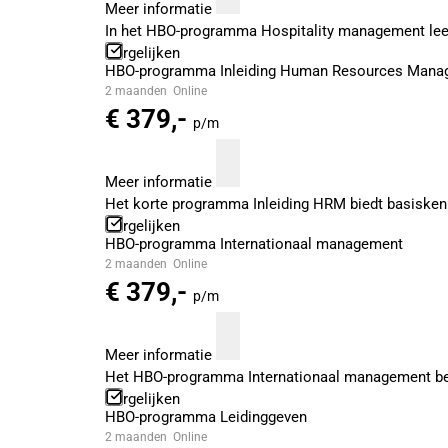
Meer informatie
In het HBO-programma Hospitality management leer 
Vergelijken
HBO-programma Inleiding Human Resources Mana
2 maanden
Online
€ 379,-
p/m
Meer informatie
Het korte programma Inleiding HRM biedt basisken
Vergelijken
HBO-programma Internationaal management
2 maanden
Online
€ 379,-
p/m
Meer informatie
Het HBO-programma Internationaal management beha
Vergelijken
HBO-programma Leidinggeven
2 maanden
Online