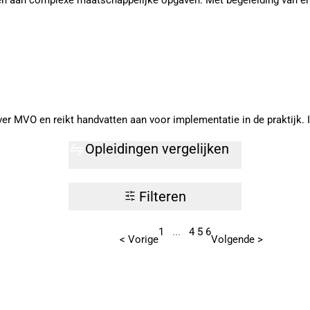
ken aan complexe maatschappelijke opgaven. Met begeleiding van er
VO en reikt handvatten aan voor implementatie in de praktijk. Inclu
Opleidingen vergelijken
Filteren
1
...
4
5
6
< Vorige
Volgende >