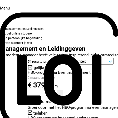
Menu
Management en Leidinggeven
Flexibel online studeren
Altijd persoonlijke begeleiding
Starten wanneer je wilt
Management en Leidinggeven
De moderne manager heeft vele rollen: inspirerend leider, strategisc
54 resultaten
Sorteer op
Vergelijken
HBO-programma Eventmanagement
2 maanden
Online
€ 379,-
p/m
Meer informatie
Groei door met het HBO-programma eventmanagement 
Vergelijken