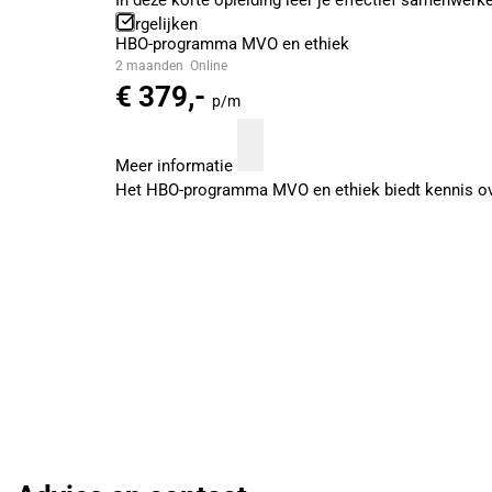
In deze korte opleiding leer je effectief samenwer
Vergelijken
HBO-programma MVO en ethiek
2 maanden
Online
€ 379,-
p/m
Meer informatie
Het HBO-programma MVO en ethiek biedt kennis over M