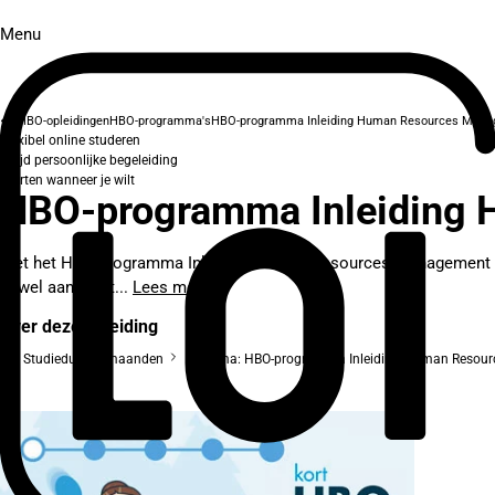
Menu
HBO-opleidingen
HBO-programma's
HBO-programma Inleiding Human Resources Man
Flexibel online studeren
Altijd persoonlijke begeleiding
Starten wanneer je wilt
HBO-programma Inleiding
Met het HBO-programma Inleiding Human Resources Management doe j
zowel aandacht...
Lees meer
Over deze opleiding
Studieduur: 2 maanden
Diploma: HBO-programma Inleiding Human Resou