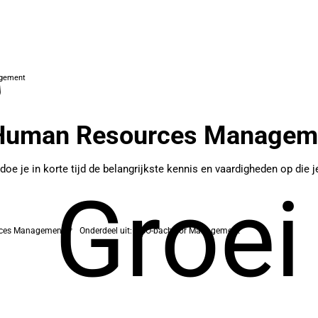
agement
 Human Resources Managem
e in korte tijd de belangrijkste kennis en vaardigheden op die j
Groei
rces Management
Onderdeel uit: HBO-bachelor Management