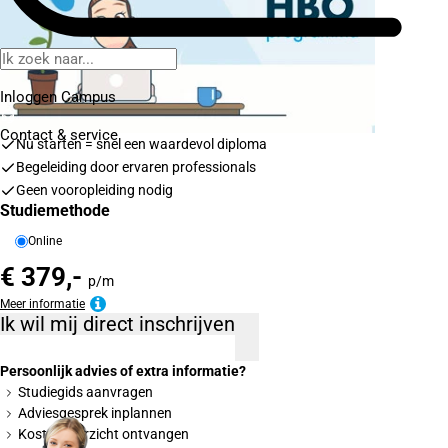
Inloggen Campus
Contact
& service
Nu starten = snel een waardevol diploma
Begeleiding door ervaren professionals
Geen vooropleiding nodig
Studiemethode
Online
€ 379,-
p/m
Meer informatie
Ik wil mij direct inschrijven
Persoonlijk advies of extra informatie?
Studiegids aanvragen
Adviesgesprek inplannen
Kostenoverzicht ontvangen