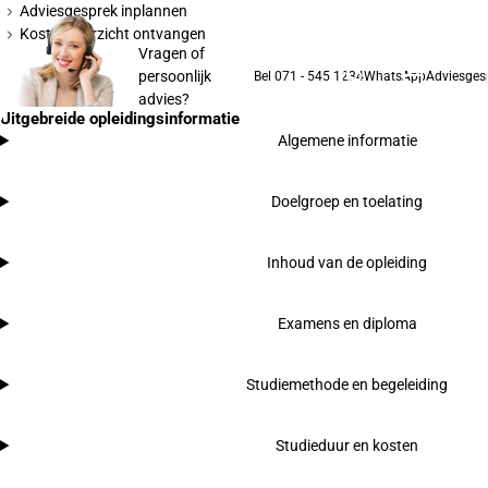
Adviesgesprek inplannen
Kostenoverzicht ontvangen
Vragen of
persoonlijk
Bel 071 - 545 1234
WhatsApp
Adviesges
advies?
Uitgebreide opleidingsinformatie
Algemene informatie
Doelgroep en toelating
Inhoud van de opleiding
Examens en diploma
Studiemethode en begeleiding
Studieduur en kosten