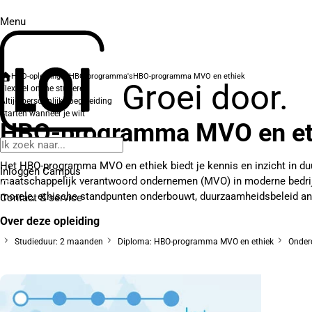
Menu
HBO-opleidingen
HBO-programma's
HBO-programma MVO en ethiek
Groei door.
Flexibel online studeren
Altijd persoonlijke begeleiding
Starten wanneer je wilt
HBO-programma MVO en et
Het HBO-programma MVO en ethiek biedt je kennis en inzicht in d
Inloggen Campus
maatschappelijk verantwoord ondernemen (MVO) in moderne bedrijf
morele, ethische standpunten onderbouwt, duurzaamheidsbeleid ana
Contact
& service
Over deze opleiding
Studieduur: 2 maanden
Diploma: HBO-programma MVO en ethiek
Onderd