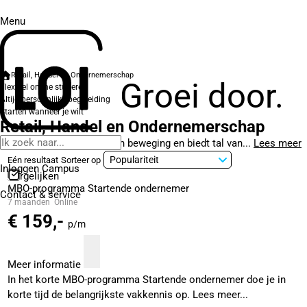
Menu
Retail, Handel en Ondernemerschap
Groei door.
Flexibel online studeren
Altijd persoonlijke begeleiding
Starten wanneer je wilt
Retail, Handel en Ondernemerschap
De retailbranche is volop in beweging en biedt tal van...
Lees meer
Eén resultaat
Sorteer op
Inloggen Campus
Vergelijken
MBO-programma Startende ondernemer
Contact
& service
7 maanden
Online
€ 159,-
p/m
Meer informatie
In het korte MBO-programma Startende ondernemer doe je in
korte tijd de belangrijkste vakkennis op. Lees meer...