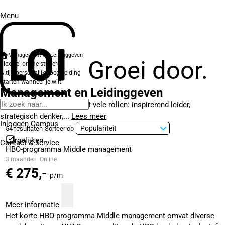
Menu
Management en Leidinggeven
Groei door.
Flexibel online studeren
Altijd persoonlijke begeleiding
Starten wanneer je wilt
Management en Leidinggeven
De moderne manager heeft vele rollen: inspirerend leider,
strategisch denker,...
Lees meer
Inloggen Campus
54 resultaten
Sorteer op
Vergelijken
Contact
& service
HBO-programma Middle management
3 maanden
Online
€ 275,-
p/m
Meer informatie
Het korte HBO-programma Middle management omvat diverse