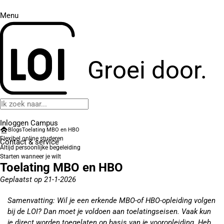
Menu
Groei door.
Inloggen Campus
Blogs
Toelating MBO en HBO
Flexibel online studeren
Contact
& service
Altijd persoonlijke begeleiding
Starten wanneer je wilt
Toelating MBO en HBO
Geplaatst op 21-1-2026
Samenvatting: Wil je een erkende MBO-of HBO-opleiding volgen
bij de LOI? Dan moet je voldoen aan toelatingseisen. Vaak kun
je direct worden toegelaten op basis van je vooropleiding. Heb