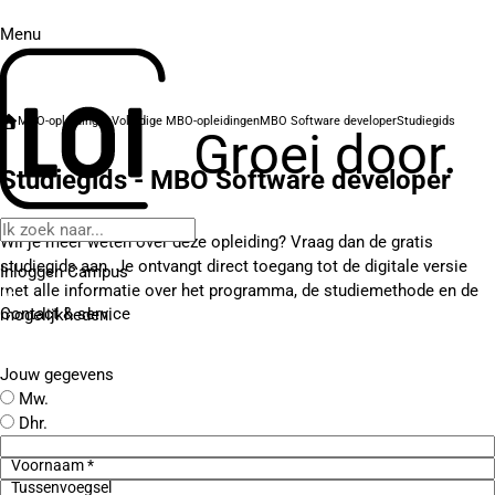
Menu
MBO-opleidingen
Volledige MBO-opleidingen
MBO Software developer
Studiegids
Groei door.
Studiegids - MBO Software developer
Wil je meer weten over deze opleiding? Vraag dan de gratis
studiegids aan. Je ontvangt direct toegang tot de digitale versie
Inloggen Campus
met alle informatie over het programma, de studiemethode en de
Contact
& service
mogelijkheden.
Jouw gegevens
Mw.
Dhr.
Voornaam *
Tussenvoegsel