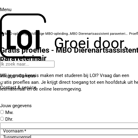
Menu
MBO-opleidingen
Volledige MBO-opleidingen
MBO Dierenartsassistent paraveterinair
Groei door.
Gratis proefles - MBO Dierenartsassisten
paraveterinair
Wil je graag kennis maken met studeren bij LOI? Vraag dan een
Inloggen Campus
gratis proefles aan. Je krijgt direct toegang tot een hoofdstuk uit h
Contact
& service
lesmateriaal en de online leeromgeving.
Jouw gegevens
Mw.
Dhr.
Voornaam *
Tussenvoegsel