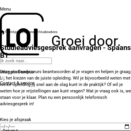
Menu
Talen
Spaans
Spaans B1
Studieadvies
Groei door.
Studieadviesgesprek aanvragen - Spaans
B1
Onze studieadviseurs beantwoorden al je vragen en helpen je graag
Inloggen Campus
bij het kiezen van de juiste opleiding. Wil je bijvoorbeeld weten met
Contact
& service
welke opleiding jij snel aan de slag kunt in de praktijk? Of wil je
weten hoe je vrijstellingen aan kunt vragen? Wat je vraag ook is, we
staan voor je klaar. Plan nu een persoonlijk telefonisch
adviesgesprek in!
Kies je afspraak
Datum *