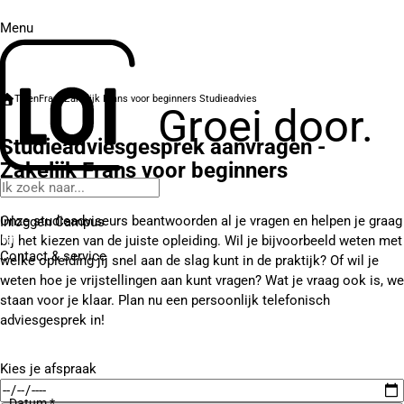
Menu
Talen
Frans
Zakelijk Frans voor beginners
Studieadvies
Groei door.
Studieadviesgesprek aanvragen -
Zakelijk Frans voor beginners
Onze studieadviseurs beantwoorden al je vragen en helpen je graag
Inloggen Campus
bij het kiezen van de juiste opleiding. Wil je bijvoorbeeld weten met
Contact
& service
welke opleiding jij snel aan de slag kunt in de praktijk? Of wil je
weten hoe je vrijstellingen aan kunt vragen? Wat je vraag ook is, we
staan voor je klaar. Plan nu een persoonlijk telefonisch
adviesgesprek in!
Kies je afspraak
Datum *