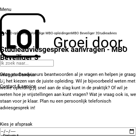
Menu
MBO-opleidingen
Volledige MBO-opleidingen
MBO Beveiliger 3
Studieadvies
Groei door.
Studieadviesgesprek aanvragen - MBO
Beveiliger 3
Onze studieadviseurs beantwoorden al je vragen en helpen je graag
Inloggen Campus
bij het kiezen van de juiste opleiding. Wil je bijvoorbeeld weten met
Contact
& service
welke opleiding jij snel aan de slag kunt in de praktijk? Of wil je
weten hoe je vrijstellingen aan kunt vragen? Wat je vraag ook is, we
staan voor je klaar. Plan nu een persoonlijk telefonisch
adviesgesprek in!
Kies je afspraak
Datum *