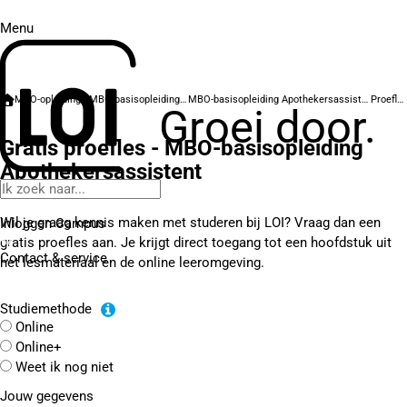
Menu
MBO-opleidingen
MBO-basisopleidingen
MBO-basisopleiding Apothekersassistent
Proefles
Groei door.
Gratis proefles - MBO-basisopleiding
Apothekersassistent
Wil je graag kennis maken met studeren bij LOI? Vraag dan een
Inloggen Campus
gratis proefles aan. Je krijgt direct toegang tot een hoofdstuk uit
Contact
& service
het lesmateriaal en de online leeromgeving.
Studiemethode
Online
Online+
Weet ik nog niet
Jouw gegevens