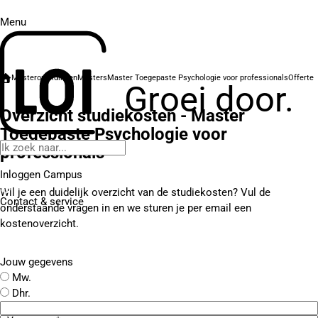
Menu
Masteropleidingen
Masters
Master Toegepaste Psychologie voor professionals
Offerte
Groei door.
Overzicht studiekosten - Master
Toegepaste Psychologie voor
professionals
Inloggen Campus
Wil je een duidelijk overzicht van de studiekosten? Vul de
Contact
& service
onderstaande vragen in en we sturen je per email een
kostenoverzicht.
Jouw gegevens
Mw.
Dhr.