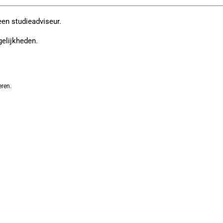
een studieadviseur.
gelijkheden.
eren.