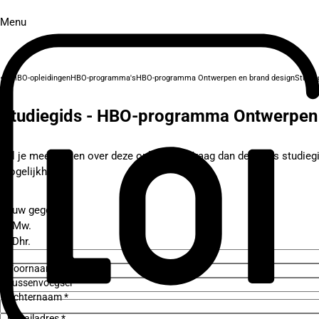
Menu
HBO-opleidingen
HBO-programma's
HBO-programma Ontwerpen en brand design
Studie
Studiegids - HBO-programma Ontwerpen 
Wil je meer weten over deze opleiding? Vraag dan de gratis studieg
mogelijkheden.
Jouw gegevens
Mw.
Dhr.
Voornaam *
Tussenvoegsel
Achternaam *
E-mailadres *