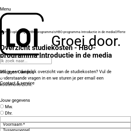
Menu
HBO-opleidingen
HBO-programma's
HBO-programma Introductie in de media
Offerte
Groei door.
Overzicht studiekosten - HBO-
programma Introductie in de media
Wil je een duidelijk overzicht van de studiekosten? Vul de
Inloggen Campus
onderstaande vragen in en we sturen je per email een
Contact
& service
kostenoverzicht.
Jouw gegevens
Mw.
Dhr.
Voornaam *
Tussenvoegsel