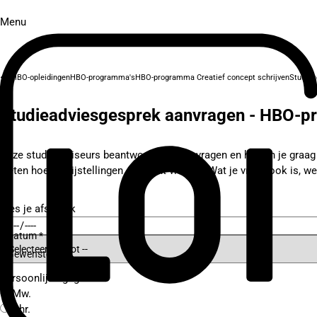
Menu
HBO-opleidingen
HBO-programma's
HBO-programma Creatief concept schrijven
Studiea
Studieadviesgesprek aanvragen - HBO-pr
Onze studieadviseurs beantwoorden al je vragen en helpen je graag bi
weten hoe je vrijstellingen aan kunt vragen? Wat je vraag ook is, we
Kies je afspraak
Datum *
Gewenste tijd *
Persoonlijke gegevens
Mw.
Dhr.