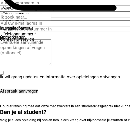
Voornaam *
Tussenvoegsel
Achternaam *
Inloggen Campus
E-mailadres *
Telefoonnummer *
Opmerkingen
Contact
& service
Ik wil graag updates en informatie over opleidingen ontvangen
Houd er rekening mee dat onze medewerkers in een studieadviesgesprek niet kunnen ing
Ben je al student?
Volg je al een opleiding bij ons en heb je een vraag over bijvoorbeeld je examen o